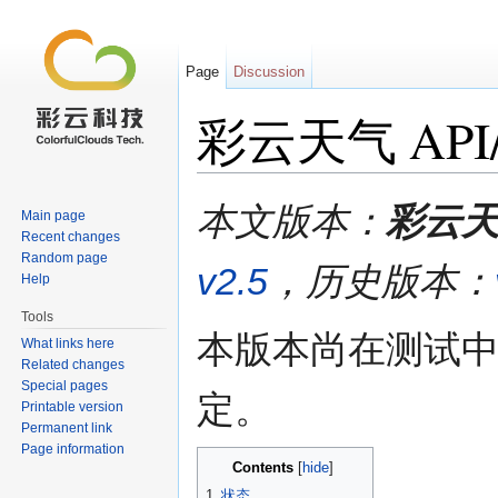
Page
Discussion
彩云天气 API/
Jump to:
navigation
,
search
本文版本：
彩云天气
Main page
Recent changes
Random page
v2.5
，历史版本：
Help
Tools
本版本尚在测试
What links here
Related changes
Special pages
定。
Printable version
Permanent link
Page information
Contents
[
hide
]
1
状态