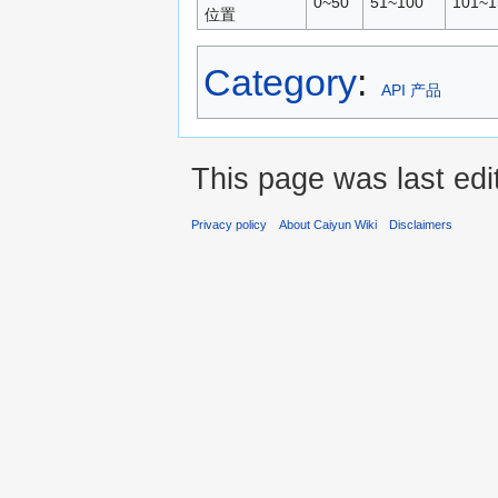
0~50
51~100
101~1
位置
Category
:
API 产品
This page was last edi
Privacy policy
About Caiyun Wiki
Disclaimers