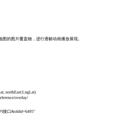
德地图的图片覆盖物，进行逐帧动画播放展现。
orthEast:LngLat)
erence/overlay/
图API接口&oldid=6495
"