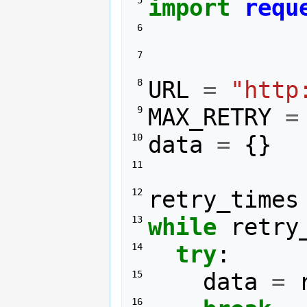
import
requ
 5 
 6 
 7 
URL
=
"http
 8 
MAX_RETRY
=
 9 
data
=
{}
10 
11 
retry_times
12 
while
retry
13 
try
:
14 
data
=
15 
16 