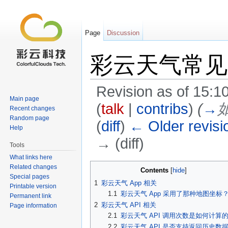
Page
Discussion
彩云天气常见
Revision as of 15:
Main page
(
talk
|
contribs
)
(
→
Recent changes
Random page
(
diff
)
← Older revisi
Help
→ (diff)
Tools
Jump to:
navigation
,
search
What links here
Related changes
Contents
[
hide
]
Special pages
1
彩云天气 App 相关
Printable version
1.1
彩云天气 App 采用了那种地图坐标
Permanent link
2
彩云天气 API 相关
Page information
2.1
彩云天气 API 调用次数是如何计算
2.2
彩云天气 API 是否支持返回历史数