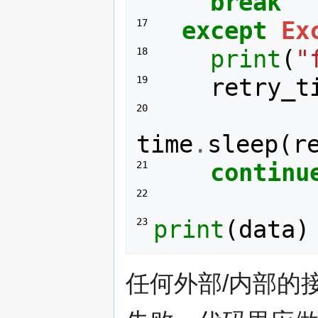
break
except
Ex
17 
print
(
"
18 
retry_t
19 
20 
time
.
sleep
(
r
continu
21 
22 
print
(
data
)
23 
任何外部/内部的