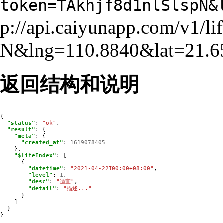
token=TAkhjf8d1nlSlspN&
返回结构和说明
{
"status"
:
"ok"
,
"result"
:
{
"meta"
:
{
"created_at"
:
1619078405
},
"$LifeIndex"
:
[
{
"datetime"
:
"2021-04-22T00:00+08:00"
,
"level"
:
1
,
"desc"
:
"适宜"
,
"detail"
:
"描述..."
}
]
}
}