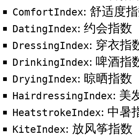
: 舒适度
ComfortIndex
: 约会指数
DatingIndex
: 穿衣指
DressingIndex
: 啤酒指
DrinkingIndex
: 晾晒指数
DryingIndex
: 
HairdressingIndex
: 中暑
HeatstrokeIndex
: 放风筝指数
KiteIndex