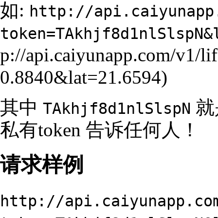
如:
http://api.caiyunapp
token=TAkhjf8d1nlSlspN&
其中
就
TAkhjf8d1nlSlspN
私有token 告诉任何人！
请求样例
http://api.caiyunapp.co