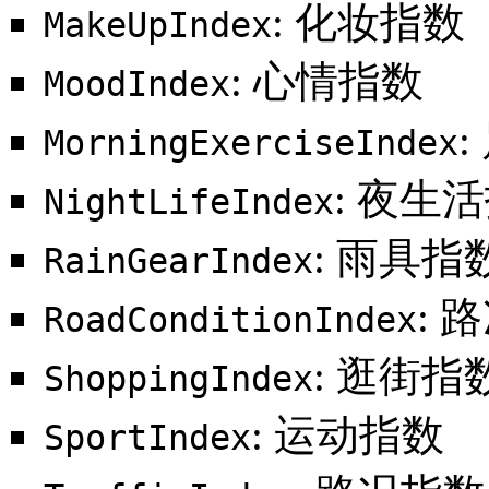
: 化妆指数
MakeUpIndex
: 心情指数
MoodIndex
MorningExerciseIndex
: 夜生
NightLifeIndex
: 雨具指
RainGearIndex
: 
RoadConditionIndex
: 逛街指
ShoppingIndex
: 运动指数
SportIndex