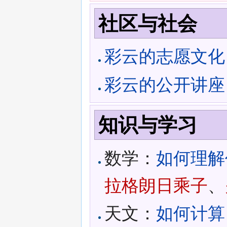
社区与社会
彩云的志愿文化
彩云的公开讲座
知识与学习
数学：
如何理解
拉格朗日乘子
、
天文：
如何计算