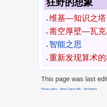
狂野的想象
维基—知识之塔
凿空厚壁—瓦克
智能之思
重新发现算术的
This page was last edit
Privacy policy
About Caiyun Wiki
Disclaimers