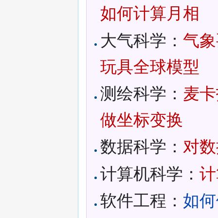
如何计算月相
大气科学：
气象
玩具全球模型
测绘科学：
麦卡
做坐标变换
数据科学：
对数
计算机科学：
计
软件工程：
如何