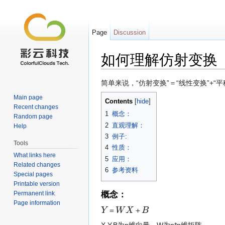
Page
Discussion
如何理解仿射变换
Jump to:
navigation
,
search
简单来说，“仿射变换”＝“线性变换”+“平
Main page
Contents
[
hide
]
Recent changes
1
概念：
Random page
2
直观理解：
Help
3
例子:
Tools
4
性质：
What links here
5
应用：
Related changes
6
参考资料
Special pages
Printable version
Permanent link
概念：
Page information
Y
＝
W
X
＋
B