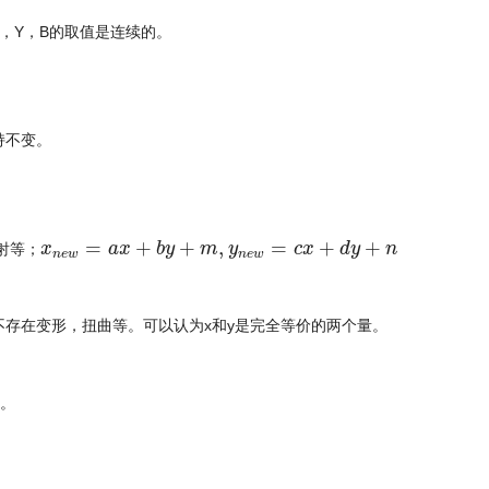
X，Y，B的取值是连续的。
持不变。
=
+
+
,
=
+
+
x
a
x
b
y
m
y
c
x
d
y
n
射等；
n
e
w
n
e
w
不存在变形，扭曲等。可以认为x和y是完全等价的两个量。
换。