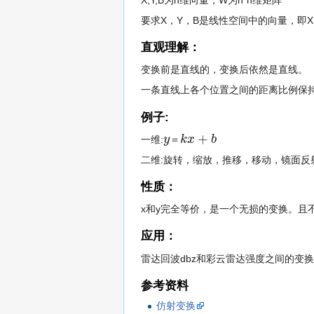
X,Y,B为n维向量，W为n*n维矩阵
要求X，Y，B是线性空间中的向量，即
直观理解：
变换前是直线的，变换后依然是直线。
一条直线上各个位置之间的距离比例保
例子:
+
y
＝
k
x
b
一维:
二维:旋转，缩放，推移，移动，镜面反
性质：
x和y完全等价，是一个无损的变换。且
应用：
雷达回波dbz和彩云雷达强度之间的变
参考资料
仿射变换