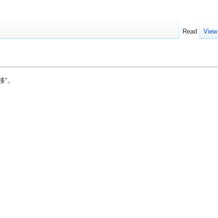
Read
View
移”。