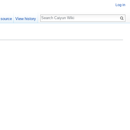
Log in
Search
 source
View history