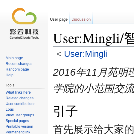
User page
Discussion
User:Mingl
<
User:Mingli
Main page
Jump to:
navigation
,
search
Recent changes
2016年11月苑
Random page
Help
学院的小范围交
Tools
What links here
Related changes
User contributions
引子
Logs
View user groups
Special pages
首先展示给大家
Printable version
Permanent link