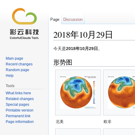
Page
Discussion
2018年10月29日
Jump to:
navigation
,
search
今天是
2018年10月29日
。
Main page
形势图
Recent changes
Random page
Help
Tools
What links here
Related changes
Special pages
Printable version
Permanent link
北美
欧非
Page information