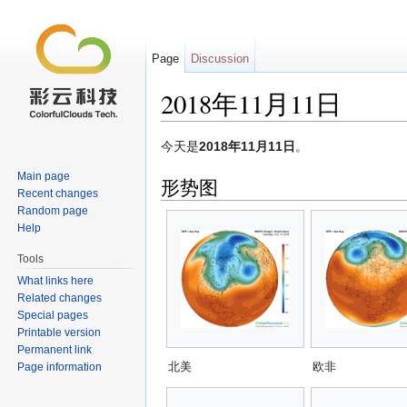
Page
Discussion
2018年11月11日
Jump to:
navigation
,
search
今天是
2018年11月11日
。
Main page
形势图
Recent changes
Random page
Help
Tools
What links here
Related changes
Special pages
Printable version
Permanent link
北美
欧非
Page information