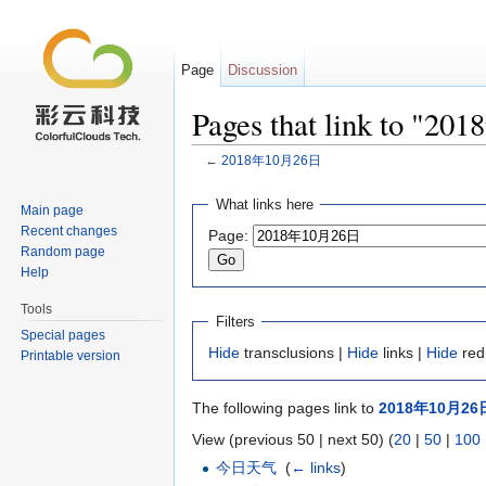
Page
Discussion
Pages that link to "
←
2018年10月26日
Jump to:
navigation
,
search
What links here
Main page
Recent changes
Page:
Random page
Help
Tools
Filters
Special pages
Hide
transclusions |
Hide
links |
Hide
red
Printable version
The following pages link to
2018年10月26
View (previous 50 | next 50) (
20
|
50
|
100
今日天气
‎
(
← links
)