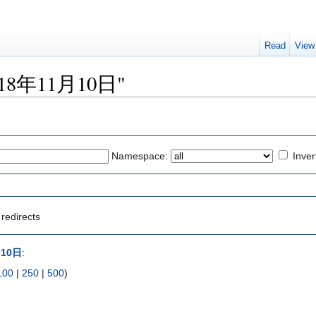
Read
View
 "2018年11月10日"
Namespace:
Inver
redirects
月10日
:
100
|
250
|
500
)