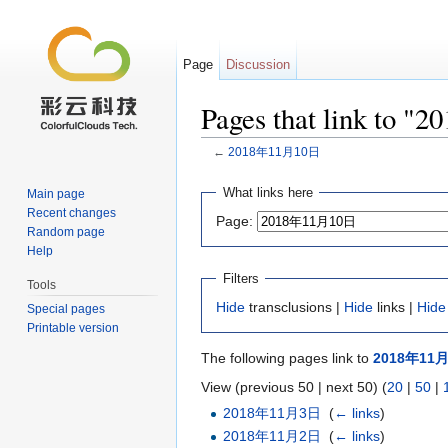
Page
Discussion
Pages that link to
←
2018年11月10日
Jump to:
navigation
,
search
What links here
Main page
Recent changes
Page:
Random page
Help
Filters
Tools
Hide
transclusions |
Hide
links |
Hide
Special pages
Printable version
The following pages link to
2018年11
View (previous 50 | next 50) (
20
|
50
|
2018年11月3日
‎
(
← links
)
2018年11月2日
‎
(
← links
)