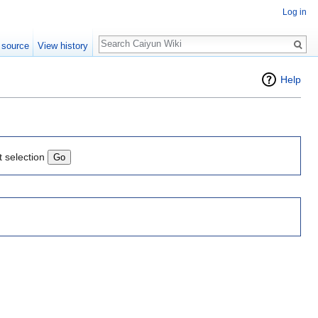
Log in
Search
 source
View history
Help
t selection