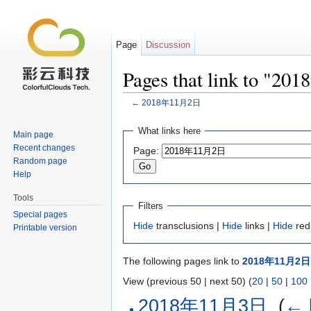
Page
Discussion
Pages that link to "
←
2018年11月2日
Jump to:
navigation
,
search
What links here
Main page
Recent changes
Page:
Random page
Help
Tools
Filters
Special pages
Hide
transclusions |
Hide
links |
Hide
red
Printable version
The following pages link to
2018年11月2日
View (previous 50 | next 50) (
20
|
50
|
100
2018年11月3日
‎
(
← 