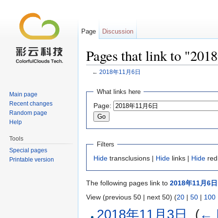
Page
Discussion
Pages that link to "
←
2018年11月6日
Jump to:
navigation
,
search
What links here
Main page
Recent changes
Page:
Random page
Help
Tools
Filters
Special pages
Hide
transclusions |
Hide
links |
Hide
red
Printable version
The following pages link to
2018年11月6日
View (previous 50 | next 50) (
20
|
50
|
100
2018年11月3日
‎
(
← 