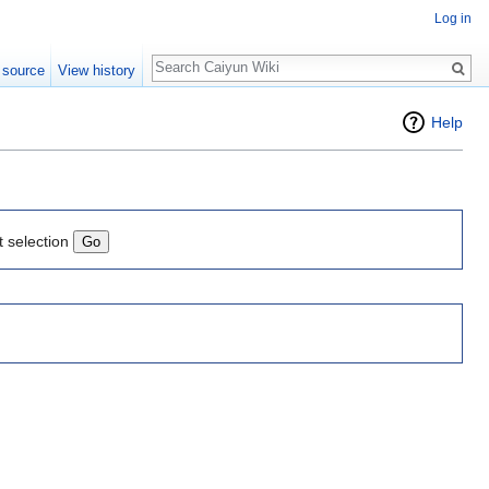
Log in
Search
 source
View history
Help
t selection