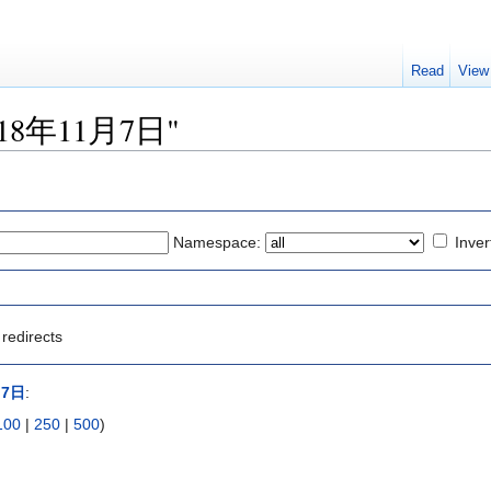
Read
View
 "2018年11月7日"
Namespace:
Inver
redirects
月7日
:
100
|
250
|
500
)