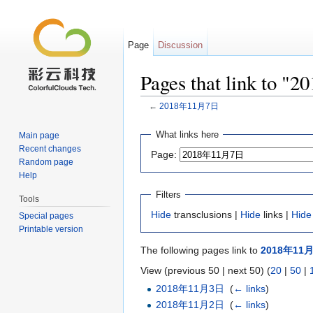
Page
Discussion
Pages that link to
←
2018年11月7日
Jump to:
navigation
,
search
What links here
Main page
Recent changes
Page:
Random page
Help
Filters
Tools
Hide
transclusions |
Hide
links |
Hide
Special pages
Printable version
The following pages link to
2018年11
View (previous 50 | next 50) (
20
|
50
|
2018年11月3日
‎
(
← links
)
2018年11月2日
‎
(
← links
)