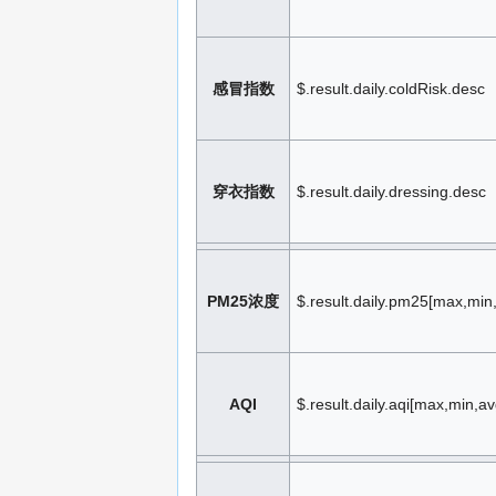
感冒指数
$.result.daily.coldRisk.desc
穿衣指数
$.result.daily.dressing.desc
PM25浓度
$.result.daily.pm25[max,min
AQI
$.result.daily.aqi[max,min,av