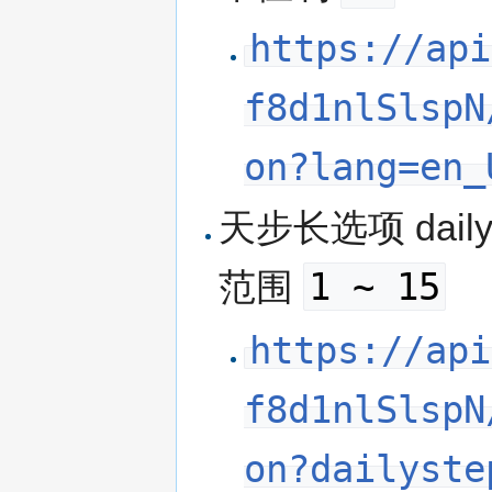
https://api
f8d1nlSlspN
on?lang=en_
天步长选项 dail
1 ~ 15
范围
https://api
f8d1nlSlspN
on?dailyste