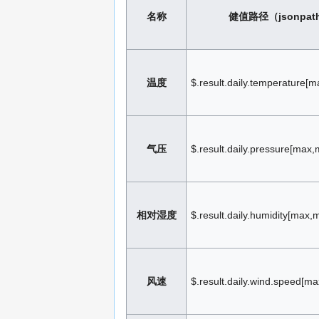
名称
健值路径（jsonpat
温度
$.result.daily.temperature[m
气压
$.result.daily.pressure[max,
相对湿度
$.result.daily.humidity[max,
风速
$.result.daily.wind.speed[ma