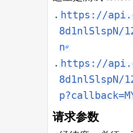
https://api.
8d1nlSlspN/1
n
https://api.
8d1nlSlspN/1
p?callback=M
请求参数