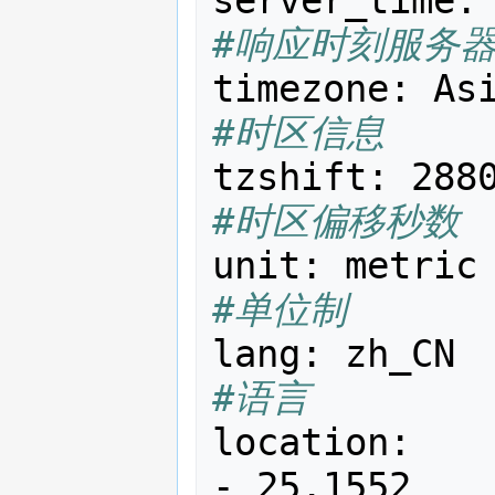
server_time
:
#响应时刻服务
timezone
:
As
#时区信息
tzshift
:
288
#时区偏移秒数
unit
:
metric
#单位制
lang
:
zh_CN
#语言
location
:
-
25.1552