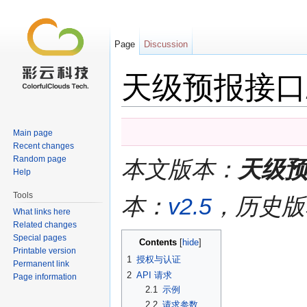
Page
Discussion
天级预报接口/v
Jump to:
navigation
,
search
Main page
Recent changes
Random page
本文版本：
天级预
Help
Tools
本：
v2.5
，历史版
What links here
Related changes
Special pages
Contents
[
hide
]
Printable version
1
授权与认证
Permanent link
2
API 请求
Page information
2.1
示例
2.2
请求参数