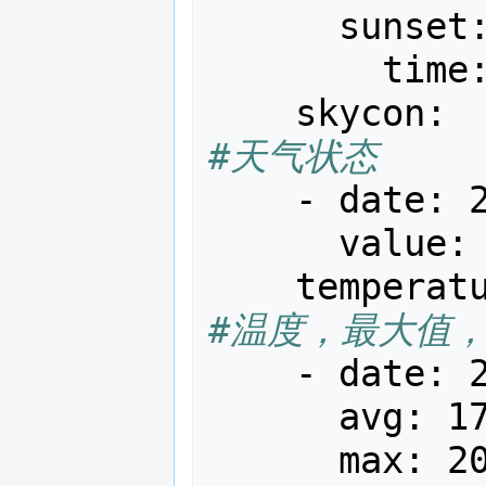
sunset
time
skycon
:
#天气状态
-
date
:
value
:
temperat
#温度，最大值
-
date
:
avg
:
1
max
:
2