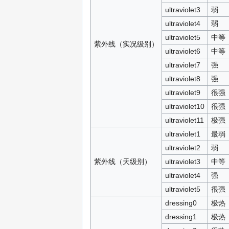
ultraviolet3
弱
ultraviolet4
弱
ultraviolet5
中等
紫外线（实况级别）
ultraviolet6
中等
ultraviolet7
强
ultraviolet8
强
ultraviolet9
很强
ultraviolet10
很强
ultraviolet11
极强
ultraviolet1
最弱
ultraviolet2
弱
紫外线（天级别）
ultraviolet3
中等
ultraviolet4
强
ultraviolet5
很强
dressing0
极热
dressing1
极热