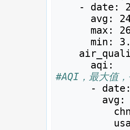
-
date
:
avg
:
2
max
:
2
min
:
3
air_qual
aqi
:
#AQI，最大值
-
date
avg
:
ch
us