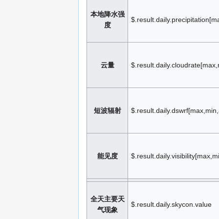
本地降水强
$.result.daily.precipitation[
度
云量
$.result.daily.cloudrate[max
短波辐射
$.result.daily.dswrf[max,min
能见度
$.result.daily.visibility[max,m
全天主要天
$.result.daily.skycon.value
气现象