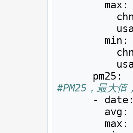
max
:
ch
us
min
:
ch
us
pm25
:
#PM25，最大
-
date
avg
:
max
: