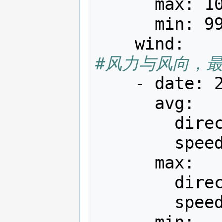
max
:
1
min
:
9
wind
:
#风力与风向，
-
date
:
avg
:
dire
spee
max
:
dire
spee