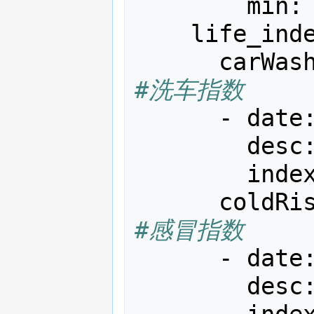
min
:
life_ind
carWas
#洗车指数
-
date
desc
inde
coldRi
#感冒指数
-
date
desc